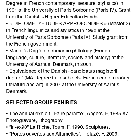
Degree in French contemporary literature, stylistics) in
1991 at the University of Paris Sorbonne (Paris IV). Grant
from the Danish «Higher Education Fund».
• « DIPLOME D’ETUDES APPROFONDIES » (Master 2)
in French linguistics and stylistics in 1992 at the
University of Paris Sorbonne (Paris IV). Study grant from
the French government.
• Master’s Degree in romance philology (French
language, culture, literature, society and history) at the
University of Aarhus, Denmark, in 2001.
• Equivalence of the Danish «candidatus magisterii
degree” (MA Degree in to subjects: French contemporary
literature and art) in 2007 at the University of Aarhus,
Denmark.
SELECTED GROUP EXHIBITS
• The annual exhibit, ”Faire paraître”, Angers, F, 1985-87.
Photogravure, lithography.
• ”In-ex90” La Riche, Tours, F, 1990. Sculptures.
• ”Portes ouvertes aux Allumettes”, Trélazé, F, 2009.