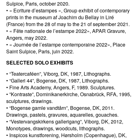
Sulpice, Paris, october 2020.
• « Ecriture d’estampes », Group exhibit of contemporary
prints in the museum af Joachim du Bellay in Liré
(France) from the 28 of may to the 21 of september 2021.
• « Fête nationale de l’estampe 2022», APAR Gravure,
Angers, may 2022.
• « Journée de l’estampe contemporaine 2022», Place
Saint Sulpice, Paris, juin 2022.
SELECTED SOLO EXHIBITS
• “Teatercaféen”, Viborg, DK, 1987, Lithographs.
• “Galleri 44”, Bogense, DK, 1987, Lithographs.
• Fine Arts Academy, Angers, F, 1989. Sculptures.
• ”Kontraste”, Dominikanerkirche, Osnabrück, RFA, 1995,
sculptures, drawings.
• “Bogense gamle vandtårn”, Bogense, DK, 2011.
Drawings, pastels, gravures, aquarelles, gouaches.
• “Vestervangskirkens gallerigang”, Viborg, DK, 2012,
Monotypes, drawings, woodcuts, lithographs.
• Inspicos kunstforening, Hørsholm (Copenhague), DK,